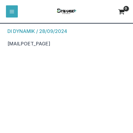
VAI
MAIN
AL
MENU
PAGINA DI MAILPOET
CONTENUTO
DI
DYNAMIK
/
28/09/2024
[MAILPOET_PAGE]