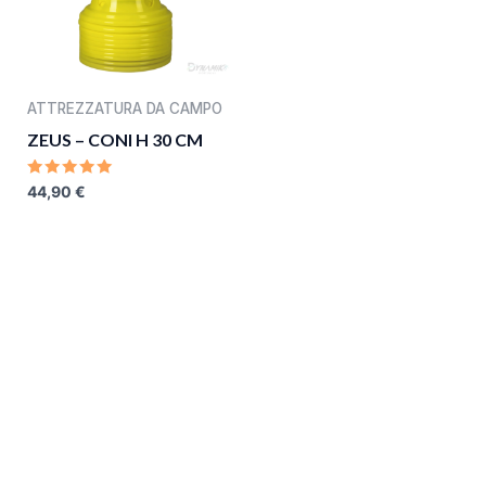
ATTREZZATURA DA CAMPO
ZEUS – CONI H 30 CM
RATED
44,90
€
0
OUT
OF
5