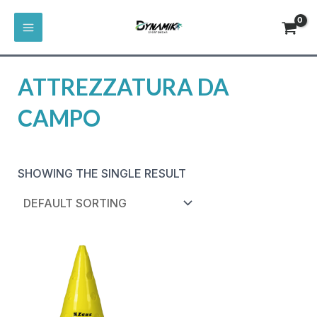
VAI
MAIN
AL
HOME
/
CALCIO
/
ATTREZZATURE E
MENU
CONTENUTO
ACCESSORI
/ ATTREZZATURA DA CAMPO
ATTREZZATURA DA
CAMPO
SHOWING THE SINGLE RESULT