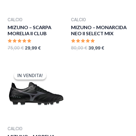
CALCIO
CALCIO
MIZUNO – SCARPA
MIZUNO – MONARCIDA
MORELIA II CLUB
NEO II SELECT MIX
RATED
RATED
75,00
€
29,99
€
80,00
€
39,99
€
0
0
OUT
OUT
OF
OF
5
5
ORIGINAL
CURRENT
PRICE
PRICE
IN VENDITA!
IN VENDITA!
WAS:
IS:
120,00 €.
48,00 €.
CALCIO