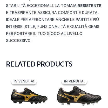
STABILITÀ ECCEZIONALI. LA TOMAIA
RESISTENTE
E TRASPIRANTE ASSICURA COMFORT E DURATA,
IDEALE PER AFFRONTARE ANCHE LE PARTITE PIÙ
INTENSE. STILE, FUNZIONALITÀ E QUALITÀ GEMS
PER PORTARE IL TUO GIOCO AL LIVELLO
SUCCESSIVO.
RELATED PRODUCTS
ORIGINAL
CURRENT
ORIGINAL
CURRENT
PRICE
PRICE
PRICE
PRICE
IN VENDITA!
IN VENDITA!
IN VENDITA!
IN VENDITA!
WAS:
IS:
WAS:
IS:
75,00 €.
29,99 €.
80,00 €.
39,99 €.