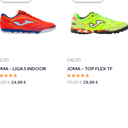
WAS:
IS:
WAS:
IS:
50,00 €.
24,99 €.
75,00 €.
29,99 €.
LCIO
CALCIO
OMA – LIGA 5 INDOOR
JOMA – TOP FLEX TF
ATED
RATED
,00
€
24,99
€
75,00
€
29,99
€
0
UT
OUT
F
OF
5