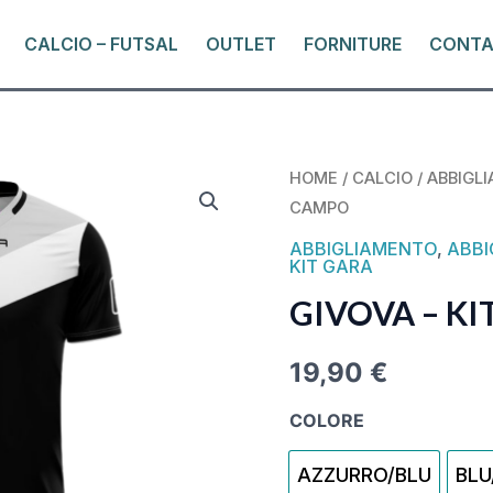
CALCIO – FUTSAL
OUTLET
FORNITURE
CONTA
GIVOVA
HOME
/
CALCIO
/
ABBIGL
CAMPO
-
KIT
ABBIGLIAMENTO
,
ABBI
KIT GARA
CAMPO
GIVOVA – K
QUANTITY
19,90
€
COLORE
AZZURRO/BLU
BLU