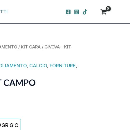
TTI
IAMENTO
/
KIT GARA
/ GIVOVA – KIT
GLIAMENTO
,
CALCIO
,
FORNITURE
,
IT CAMPO
/GRIGIO