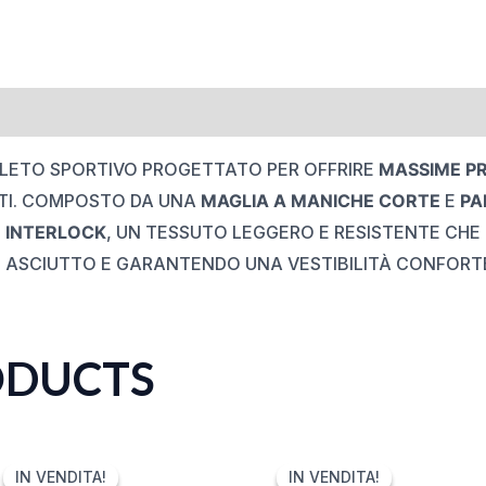
LETO SPORTIVO PROGETTATO PER OFFRIRE
MASSIME PR
I.
COMPOSTO DA UNA
MAGLIA A MANICHE CORTE
E
PA
E INTERLOCK
, UN TESSUTO LEGGERO E RESISTENTE CHE
 ASCIUTTO E GARANTENDO UNA VESTIBILITÀ CONFORT
ODUCTS
ORIGINAL
CURRENT
ORIGINAL
CURRENT
PRICE
PRICE
PRICE
PRICE
IN VENDITA!
IN VENDITA!
IN VENDITA!
IN VENDITA!