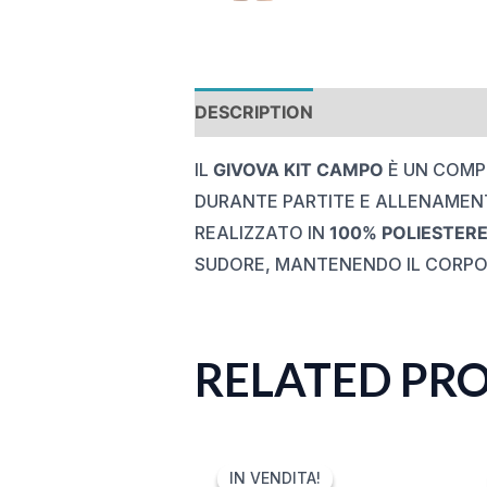
DESCRIPTION
REVIEWS (0)
IL
GIVOVA KIT CAMPO
È UN COMP
DURANTE PARTITE E ALLENAMENT
REALIZZATO IN
100% POLIESTER
SUDORE, MANTENENDO IL CORPO
RELATED PR
ORIGINAL
CURRENT
PRICE
PRICE
IN VENDITA!
IN VENDITA!