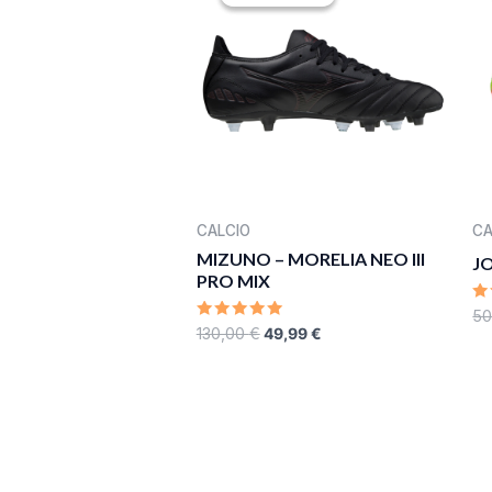
WAS:
IS:
130,00 €.
49,99 €.
CALCIO
CA
MIZUNO – MORELIA NEO III
J
PRO MIX
R
50
0
RATED
130,00
€
49,99
€
O
0
O
OUT
5
OF
5