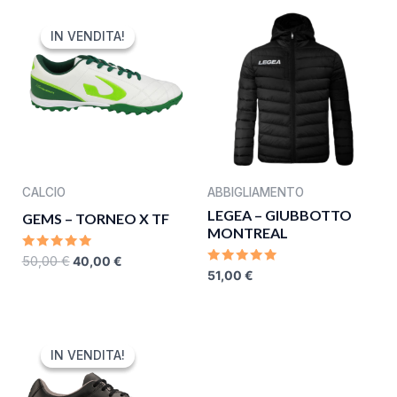
ORIGINAL
CURRENT
PRICE
PRICE
IN VENDITA!
IN VENDITA!
WAS:
IS:
50,00 €.
40,00 €.
CALCIO
ABBIGLIAMENTO
LEGEA – GIUBBOTTO
GEMS – TORNEO X TF
MONTREAL
RATED
50,00
€
40,00
€
0
RATED
51,00
€
OUT
0
OF
OUT
5
OF
5
ORIGINAL
CURRENT
PRICE
PRICE
IN VENDITA!
IN VENDITA!
WAS:
IS:
80,00 €.
39,99 €.