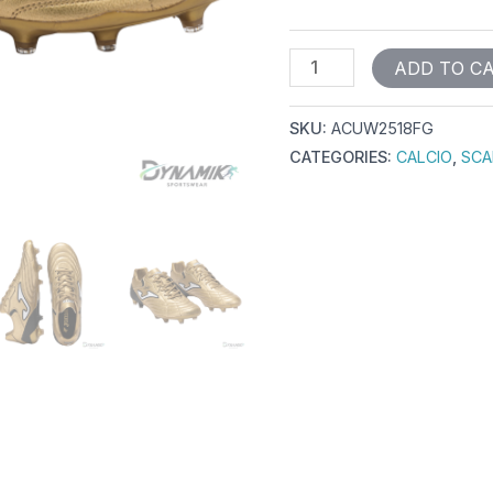
ADD TO C
SKU:
ACUW2518FG
CATEGORIES:
CALCIO
,
SCA