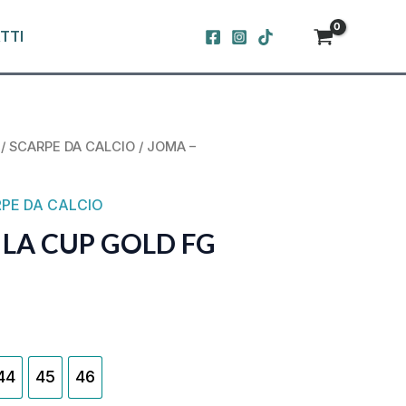
TTI
/
SCARPE DA CALCIO
/ JOMA –
AL
CURRENT
PRICE
PE DA CALCIO
IS:
ILA CUP GOLD FG
.
55,00 €.
44
45
46