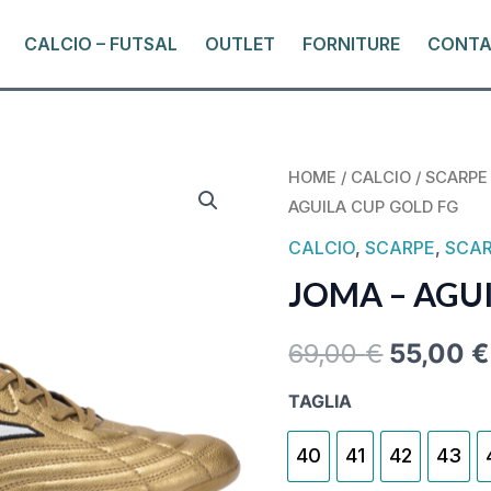
CALCIO – FUTSAL
OUTLET
FORNITURE
CONTA
JOMA
HOME
/
CALCIO
/
SCARPE
ORIGIN
AGUILA CUP GOLD FG
-
PRICE
AGUILA
CALCIO
,
SCARPE
,
SCAR
CUP
WAS:
JOMA – AGU
GOLD
69,00 €
FG
69,00
€
55,00
€
QUANTITY
TAGLIA
40
41
42
43