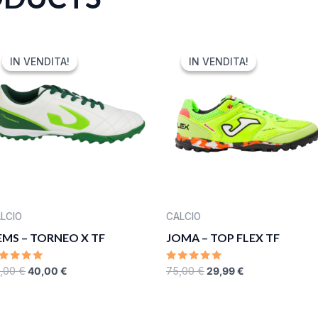
ORIGINAL
CURRENT
ORIGINAL
CURRENT
PRICE
PRICE
PRICE
PRICE
IN VENDITA!
IN VENDITA!
IN VENDITA!
IN VENDITA!
WAS:
IS:
WAS:
IS:
50,00 €.
40,00 €.
75,00 €.
29,99 €.
LCIO
CALCIO
EMS – TORNEO X TF
JOMA – TOP FLEX TF
ATED
RATED
,00
€
40,00
€
75,00
€
29,99
€
0
UT
OUT
F
OF
5