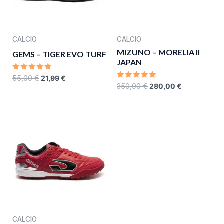
CALCIO
CALCIO
MIZUNO – MORELIA II
GEMS – TIGER EVO TURF
JAPAN
RATED
55,00
€
21,99
€
0
RATED
350,00
€
280,00
€
OUT
0
OF
OUT
5
OF
5
CALCIO