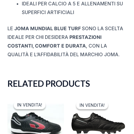
IDEALI PER CALCIO A 5 E ALLENAMENTI SU
SUPERFICI ARTIFICIALI
LE
JOMA MUNDIAL BLUE TURF
SONO LA SCELTA
IDEALE PER CHI DESIDERA
PRESTAZIONI
COSTANTI, COMFORT E DURATA
, CON LA
QUALITÀ E L’AFFIDABILITÀ DEL MARCHIO JOMA.
RELATED PRODUCTS
ORIGINAL
CURRENT
ORIGINAL
CURRENT
PRICE
PRICE
PRICE
PRICE
IN VENDITA!
IN VENDITA!
IN VENDITA!
IN VENDITA!
WAS:
IS:
WAS:
IS:
55,00 €.
21,99 €.
350,00 €.
280,00 €.