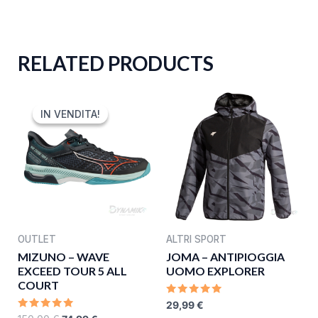
RELATED PRODUCTS
ORIGINAL
CURRENT
PRICE
PRICE
IN VENDITA!
IN VENDITA!
WAS:
IS:
150,00 €.
74,99 €.
OUTLET
ALTRI SPORT
MIZUNO – WAVE
JOMA – ANTIPIOGGIA
EXCEED TOUR 5 ALL
UOMO EXPLORER
COURT
RATED
29,99
€
0
RATED