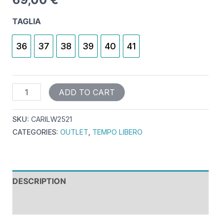
TAGLIA
36
37
38
39
40
41
ADD TO CART
SKU:
CARILW2521
CATEGORIES:
OUTLET
,
TEMPO LIBERO
DESCRIPTION
REVIEWS (0)