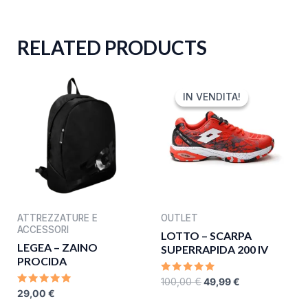
RELATED PRODUCTS
ORIGINAL
CURRENT
PRICE
PRICE
IN VENDITA!
IN VENDITA!
WAS:
IS:
100,00 €.
49,99 €.
ATTREZZATURE E
OUTLET
ACCESSORI
LOTTO – SCARPA
LEGEA – ZAINO
SUPERRAPIDA 200 IV
PROCIDA
RATED
100,00
€
49,99
€
0
RATED
29,00
€
OUT
0
OF