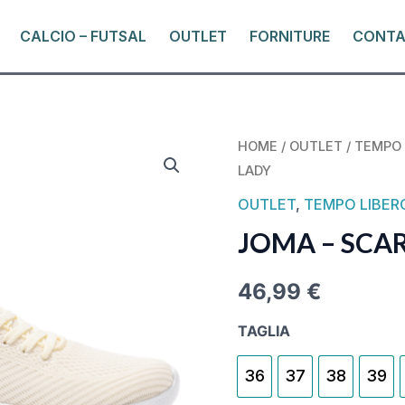
CALCIO – FUTSAL
OUTLET
FORNITURE
CONTA
JOMA
HOME
/
OUTLET
/
TEMPO 
LADY
-
SCARPE
OUTLET
,
TEMPO LIBER
CORINTO
JOMA – SCA
LADY
QUANTITY
46,99
€
TAGLIA
36
37
38
39