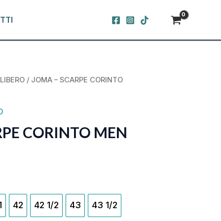
TTI
LIBERO
/ JOMA – SCARPE CORINTO
O
RPE CORINTO MEN
1
42
42 1/2
43
43 1/2