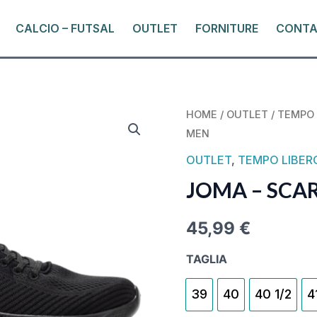
CALCIO – FUTSAL
OUTLET
FORNITURE
CONTA
JOMA
HOME
/
OUTLET
/
TEMPO 
MEN
-
SCARPE
OUTLET
,
TEMPO LIBER
CORINTO
JOMA – SCA
MEN
QUANTITY
45,99
€
TAGLIA
39
40
40 1/2
4