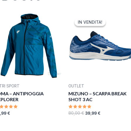
ORIGINAL
CURRENT
PRICE
PRICE
IN VENDITA!
IN VENDITA!
WAS:
IS:
80,00 €.
39,99 €.
TRI SPORT
OUTLET
OMA – ANTIPIOGGIA
MIZUNO – SCARPA BREAK
XPLORER
SHOT 3 AC
ATED
RATED
,99
€
80,00
€
39,99
€
0
UT
OUT
F
OF
5