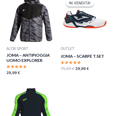
PRICE
PRICE
IN VENDITA!
IN VENDITA!
WAS:
IS:
75,00 €.
29,99 €.
ALTRI SPORT
OUTLET
JOMA – ANTIPIOGGIA
JOMA – SCARPE T.SET
UOMO EXPLORER
RATED
75,00
€
29,99
€
0
RATED
29,99
€
OUT
0
OF
OUT
5
OF
5