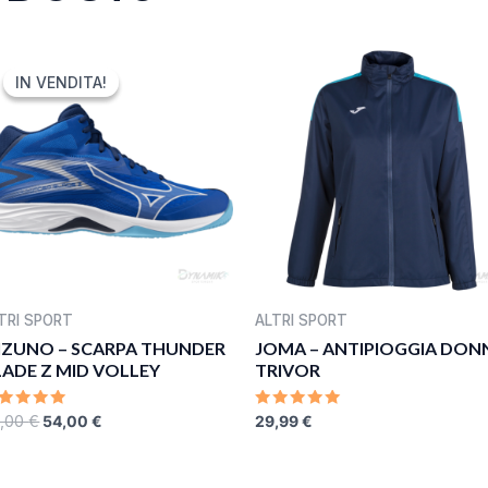
ORIGINAL
CURRENT
PRICE
PRICE
IN VENDITA!
IN VENDITA!
WAS:
IS:
90,00 €.
54,00 €.
TRI SPORT
ALTRI SPORT
IZUNO – SCARPA THUNDER
JOMA – ANTIPIOGGIA DON
LADE Z MID VOLLEY
TRIVOR
ATED
RATED
,00
€
54,00
€
29,99
€
0
UT
OUT
F
OF
5