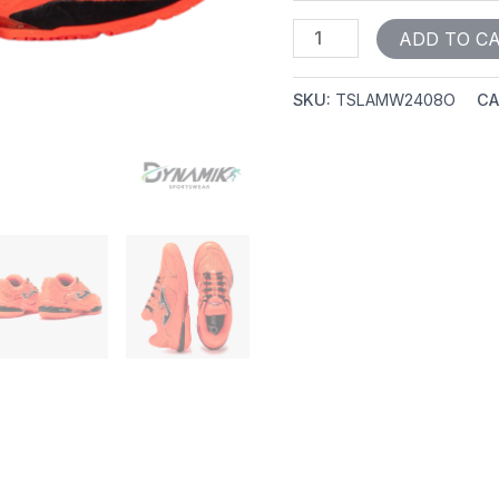
ADD TO C
SKU:
TSLAMW2408O
CA