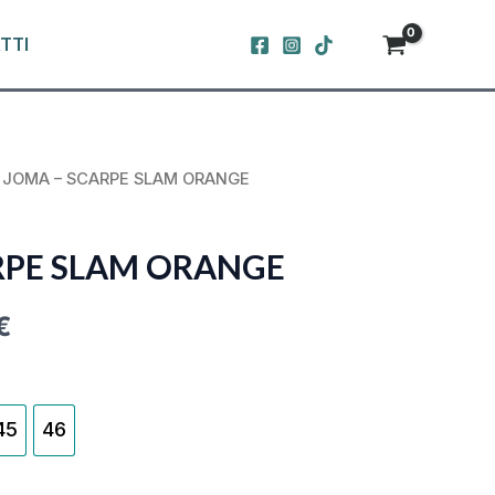
TTI
 JOMA – SCARPE SLAM ORANGE
NAL
CURRENT
PRICE
RPE SLAM ORANGE
IS:
€
 €.
64,99 €.
45
46