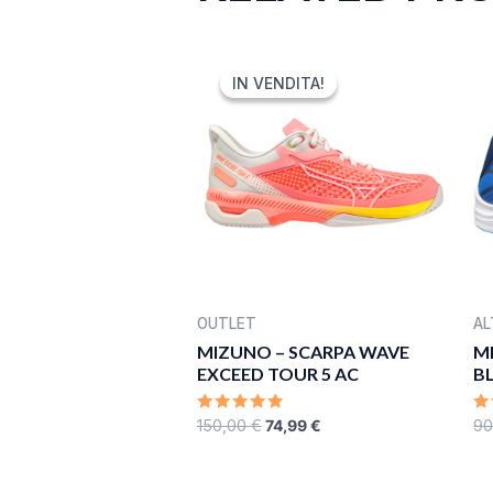
ORIGINAL
CURRENT
PRICE
PRICE
IN VENDITA!
IN VENDITA!
WAS:
IS:
150,00 €.
74,99 €.
OUTLET
AL
MIZUNO – SCARPA WAVE
M
EXCEED TOUR 5 AC
B
RATED
R
150,00
€
74,99
€
90
0
0
OUT
O
OF
O
5
5