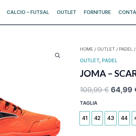
CALCIO – FUTSAL
OUTLET
FORNITURE
CONTA
JOMA
HOME
/
OUTLET
/
PADEL
/
ORIGI
-
OUTLET
,
PADEL
PRICE
SCARPE
JOMA – SCA
SLAM
WAS:
ORANGE
109,99
€
64,99
109,99
QUANTITY
TAGLIA
41
42
43
44