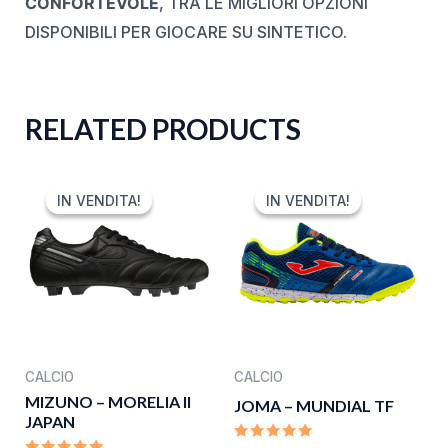
CONFORTEVOLE
, TRA LE MIGLIORI OPZIONI
DISPONIBILI PER GIOCARE SU SINTETICO.
RELATED PRODUCTS
ORIGINAL
CURRENT
ORIGINAL
CURRENT
PRICE
PRICE
PRICE
PRICE
IN VENDITA!
IN VENDITA!
IN VENDITA!
IN VENDITA!
WAS:
IS:
WAS:
IS:
350,00 €.
280,00 €.
60,00 €.
39,99 €.
CALCIO
CALCIO
MIZUNO – MORELIA II
JOMA – MUNDIAL TF
JAPAN