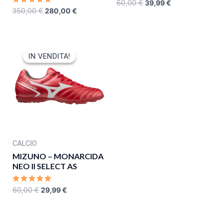
RATED
60,00
€
39,99
€
0
RATED
350,00
€
280,00
€
OUT
0
OF
OUT
5
OF
5
ORIGINAL
CURRENT
PRICE
PRICE
IN VENDITA!
IN VENDITA!
WAS:
IS:
60,00 €.
29,99 €.
CALCIO
MIZUNO – MONARCIDA
NEO II SELECT AS
RATED
60,00
€
29,99
€
0
OUT
OF
5