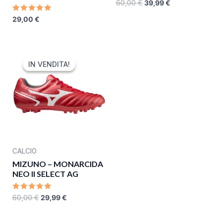
RATED
60,00
€
39,99
€
0
OUT
RATED
29,00
€
OF
0
5
OUT
OF
5
ORIGINAL
CURRENT
PRICE
PRICE
IN VENDITA!
IN VENDITA!
WAS:
IS:
60,00 €.
29,99 €.
CALCIO
MIZUNO – MONARCIDA
NEO II SELECT AG
RATED
60,00
€
29,99
€
0
OUT
OF
5