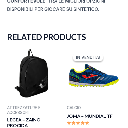
CONFORTEVOLE
, TRA LE MIGLIORI OPZIONI
DISPONIBILI PER GIOCARE SU SINTETICO.
RELATED PRODUCTS
ORIGINAL
CURRENT
PRICE
PRICE
IN VENDITA!
IN VENDITA!
WAS:
IS:
60,00 €.
39,99 €.
ATTREZZATURE E
CALCIO
ACCESSORI
JOMA – MUNDIAL TF
LEGEA – ZAINO
PROCIDA