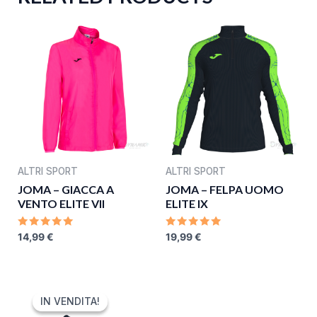
ALTRI SPORT
ALTRI SPORT
JOMA – GIACCA A
JOMA – FELPA UOMO
VENTO ELITE VII
ELITE IX
RATED
RATED
14,99
€
19,99
€
0
0
OUT
OUT
OF
OF
5
5
ORIGINAL
CURRENT
PRICE
PRICE
IN VENDITA!
IN VENDITA!
WAS:
IS: