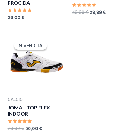
PROCIDA
RATED
40,00
€
29,99
€
0
RATED
29,00
€
OUT
0
OF
OUT
5
OF
5
ORIGINAL
CURRENT
PRICE
PRICE
IN VENDITA!
IN VENDITA!
WAS:
IS:
70,00 €.
56,00 €.
CALCIO
JOMA – TOP FLEX
INDOOR
RATED
70,00
€
56,00
€
0
OUT