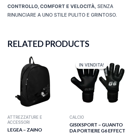
CONTROLLO, COMFORT E VELOCITÀ
, SENZA
RINUNCIARE A UNO STILE PULITO E GRINTOSO.
RELATED PRODUCTS
ORIGINAL
CURRENT
PRICE
PRICE
IN VENDITA!
IN VENDITA!
WAS:
IS:
40,00 €.
29,99 €.
ATTREZZATURE E
CALCIO
ACCESSORI
GISIXSPORT – GUANTO
LEGEA – ZAINO
DA PORTIERE G6 EFFECT