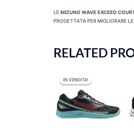
LE
MIZUNO WAVE EXCEED COURT
PROGETTATA PER MIGLIORARE LE 
RELATED PR
ORIGINAL
CURRENT
PRICE
PRICE
IN VENDITA!
IN VENDITA!
WAS:
IS:
80,00 €.
39,99 €.