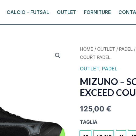
CALCIO – FUTSAL
OUTLET
FORNITURE
CONTA
MIZUNO
HOME
/
OUTLET
/
PADEL
/
COURT PADEL
-
SCARPA
OUTLET
,
PADEL
WAVE
MIZUNO – S
EXCEED
EXCEED COU
COURT
PADEL
125,00
€
QUANTITY
TAGLIA