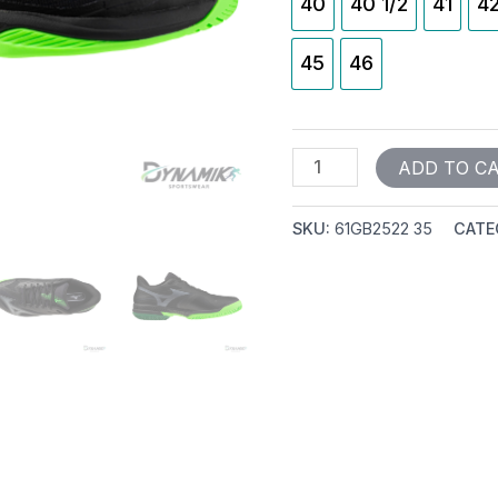
40
40 1/2
41
4
45
46
ADD TO C
SKU:
61GB2522 35
CATE