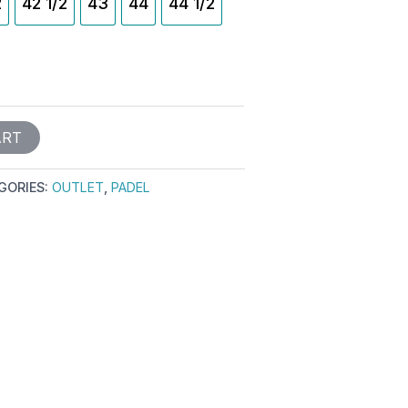
2
42 1/2
43
44
44 1/2
ART
GORIES:
OUTLET
,
PADEL