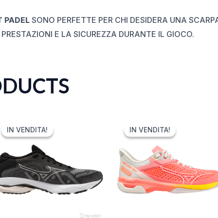
 PADEL
SONO PERFETTE PER CHI DESIDERA UNA SCARP
PRESTAZIONI E LA SICUREZZA DURANTE IL GIOCO.
ODUCTS
ORIGINAL
CURRENT
ORIGINAL
CURRENT
PRICE
PRICE
PRICE
PRICE
IN VENDITA!
IN VENDITA!
IN VENDITA!
IN VENDITA!
WAS:
IS:
WAS:
IS:
140,00 €.
69,99 €.
150,00 €.
74,99 €.