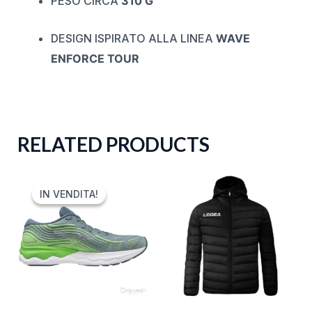
PESO CIRCA
310 G
DESIGN ISPIRATO ALLA LINEA
WAVE
ENFORCE TOUR
RELATED PRODUCTS
ORIGINAL
CURRENT
PRICE
PRICE
IN VENDITA!
IN VENDITA!
WAS:
IS:
150,00 €.
69,99 €.