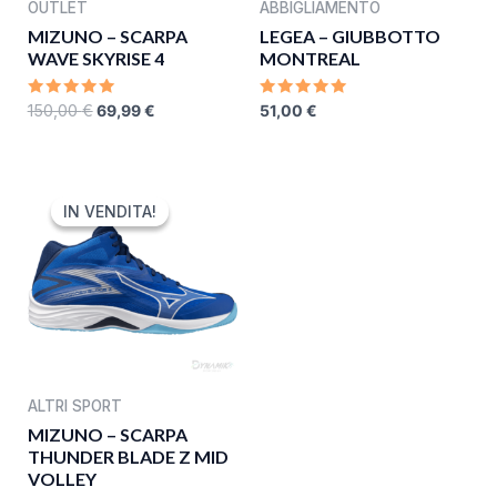
OUTLET
ABBIGLIAMENTO
MIZUNO – SCARPA
LEGEA – GIUBBOTTO
WAVE SKYRISE 4
MONTREAL
RATED
RATED
150,00
€
69,99
€
51,00
€
0
0
OUT
OUT
OF
OF
5
5
ORIGINAL
CURRENT
PRICE
PRICE
IN VENDITA!
IN VENDITA!
WAS:
IS:
90,00 €.
54,00 €.
ALTRI SPORT
MIZUNO – SCARPA
THUNDER BLADE Z MID
VOLLEY