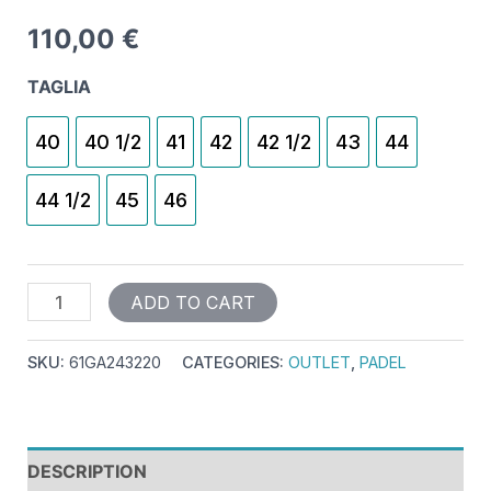
110,00
€
TAGLIA
40
40 1/2
41
42
42 1/2
43
44
44 1/2
45
46
ADD TO CART
SKU:
61GA243220
CATEGORIES:
OUTLET
,
PADEL
DESCRIPTION