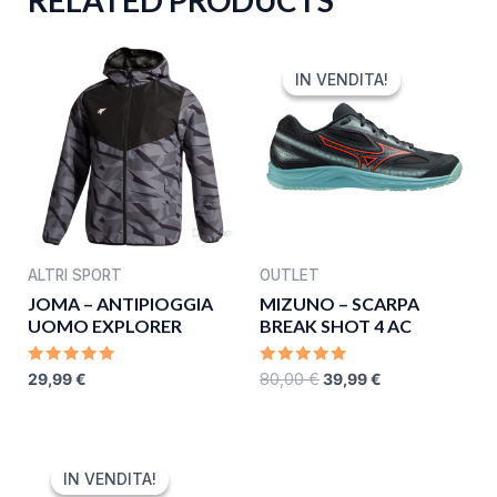
RELATED PRODUCTS
ORIGINAL
CURRENT
PRICE
PRICE
IN VENDITA!
IN VENDITA!
WAS:
IS:
80,00 €.
39,99 €.
ALTRI SPORT
OUTLET
JOMA – ANTIPIOGGIA
MIZUNO – SCARPA
UOMO EXPLORER
BREAK SHOT 4 AC
RATED
RATED
29,99
€
80,00
€
39,99
€
0
0
OUT
OUT
OF
OF
5
5
ORIGINAL
CURRENT
PRICE
PRICE
IN VENDITA!
IN VENDITA!
WAS:
IS: