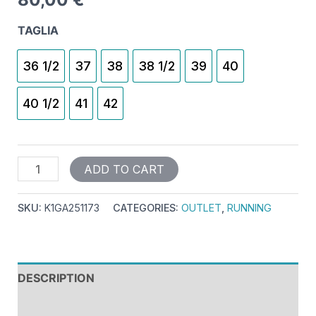
TAGLIA
36 1/2
37
38
38 1/2
39
40
40 1/2
41
42
ADD TO CART
SKU:
K1GA251173
CATEGORIES:
OUTLET
,
RUNNING
DESCRIPTION
REVIEWS (0)