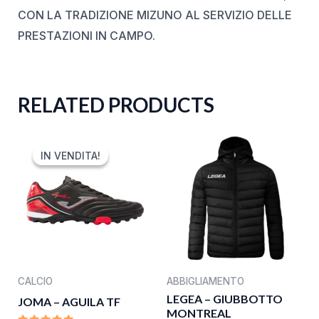
CON LA TRADIZIONE MIZUNO AL SERVIZIO DELLE
PRESTAZIONI IN CAMPO.
RELATED PRODUCTS
ORIGINAL
CURRENT
PRICE
PRICE
IN VENDITA!
IN VENDITA!
WAS:
IS:
40,00 €.
19,99 €.
CALCIO
ABBIGLIAMENTO
LEGEA – GIUBBOTTO
JOMA – AGUILA TF
MONTREAL