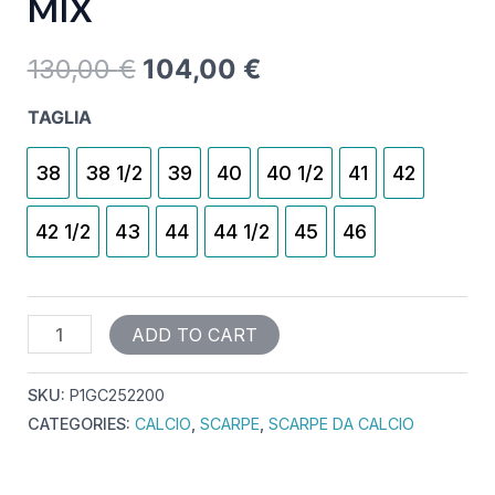
MIX
130,00
€
104,00
€
TAGLIA
38
38 1/2
39
40
40 1/2
41
42
42 1/2
43
44
44 1/2
45
46
ADD TO CART
SKU:
P1GC252200
CATEGORIES:
CALCIO
,
SCARPE
,
SCARPE DA CALCIO