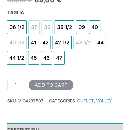
TAGLIA
36 1/2
37
38
38 1/2
39
40
40 1/2
41
42
42 1/2
43 1/2
44
44 1/2
45
46
47
ADD TO CART
SKU:
V1GA237507
CATEGORIES:
OUTLET
,
VOLLEY
DESCRIPTION