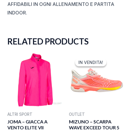
AFFIDABILI IN OGNI ALLENAMENTO E PARTITA
INDOOR.
RELATED PRODUCTS
ORIGINAL
CURRENT
PRICE
PRICE
IN VENDITA!
IN VENDITA!
WAS:
IS:
150,00 €.
74,99 €.
ALTRI SPORT
OUTLET
JOMA – GIACCA A
MIZUNO – SCARPA
VENTO ELITE VII
WAVE EXCEED TOUR 5