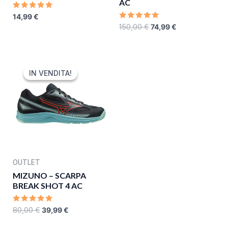
AC
RATED
14,99
€
0
RATED
150,00
€
74,99
€
OUT
0
OF
OUT
5
OF
5
ORIGINAL
CURRENT
PRICE
PRICE
IN VENDITA!
IN VENDITA!
WAS:
IS:
80,00 €.
39,99 €.
OUTLET
MIZUNO – SCARPA
BREAK SHOT 4 AC
RATED
80,00
€
39,99
€
0
OUT