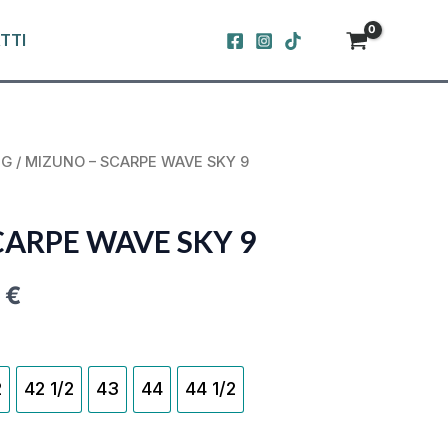
TTI
NG
/ MIZUNO – SCARPE WAVE SKY 9
NAL
CURRENT
PRICE
CARPE WAVE SKY 9
IS:
0
€
 €.
179,00 €.
2
42 1/2
43
44
44 1/2