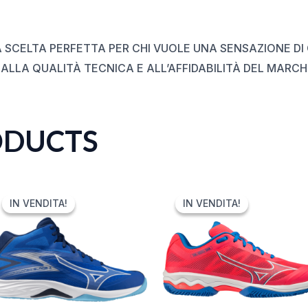
 SCELTA PERFETTA PER CHI VUOLE UNA SENSAZIONE D
 ALLA QUALITÀ TECNICA E ALL’AFFIDABILITÀ DEL MARC
ODUCTS
ORIGINAL
CURRENT
ORIGINAL
CURRENT
PRICE
PRICE
PRICE
PRICE
IN VENDITA!
IN VENDITA!
IN VENDITA!
IN VENDITA!
WAS:
IS:
WAS:
IS:
90,00 €.
54,00 €.
120,00 €.
59,99 €.