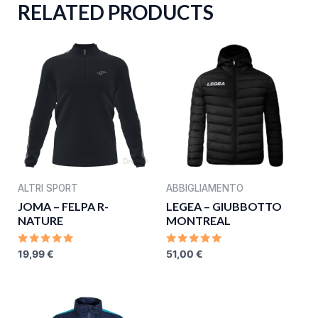
RELATED PRODUCTS
ALTRI SPORT
ABBIGLIAMENTO
JOMA – FELPA R-
LEGEA – GIUBBOTTO
NATURE
MONTREAL
RATED
RATED
19,99
€
51,00
€
0
0
OUT
OUT
OF
OF
5
5