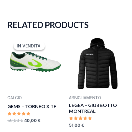
RELATED PRODUCTS
ORIGINAL
CURRENT
PRICE
PRICE
IN VENDITA!
IN VENDITA!
WAS:
IS:
50,00 €.
40,00 €.
CALCIO
ABBIGLIAMENTO
LEGEA – GIUBBOTTO
GEMS – TORNEO X TF
MONTREAL
RATED
50,00
€
40,00
€
0
RATED
51,00
€
OUT
0
OF
OUT