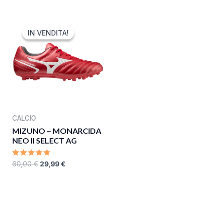
5
OF
5
ORIGINAL
CURRENT
PRICE
PRICE
IN VENDITA!
IN VENDITA!
WAS:
IS:
60,00 €.
29,99 €.
CALCIO
MIZUNO – MONARCIDA
NEO II SELECT AG
RATED
60,00
€
29,99
€
0
OUT
OF
5