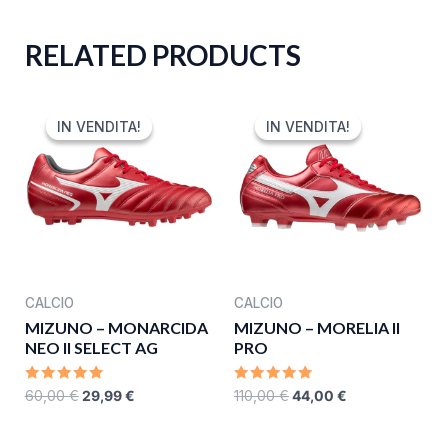
RELATED PRODUCTS
ORIGINAL
CURRENT
ORIGINAL
CURRENT
PRICE
PRICE
PRICE
PRICE
IN VENDITA!
IN VENDITA!
IN VENDITA!
IN VENDITA!
WAS:
IS:
WAS:
IS:
60,00 €.
29,99 €.
110,00 €.
44,00 €.
CALCIO
CALCIO
MIZUNO – MONARCIDA
MIZUNO – MORELIA II
NEO II SELECT AG
PRO
RATED
RATED
60,00
€
29,99
€
110,00
€
44,00
€
0
0
OUT
OUT
OF
OF
5
5