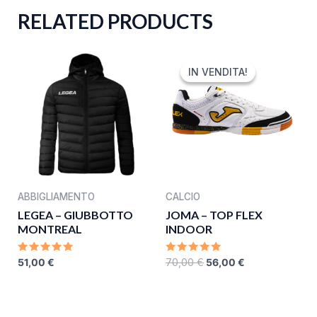
RELATED PRODUCTS
ORIGINAL
CURRENT
PRICE
PRICE
IN VENDITA!
IN VENDITA!
WAS:
IS:
70,00 €.
56,00 €.
ABBIGLIAMENTO
CALCIO
LEGEA – GIUBBOTTO
JOMA – TOP FLEX
MONTREAL
INDOOR
RATED
RATED
51,00
€
70,00
€
56,00
€
0
0
OUT
OUT
OF
OF
5
5
ORIGINAL
CURRENT