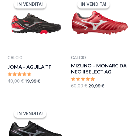
PRICE
PRICE
PRICE
PRICE
IN VENDITA!
IN VENDITA!
IN VENDITA!
IN VENDITA!
WAS:
IS:
WAS:
IS:
40,00 €.
19,99 €.
60,00 €.
29,99 €.
CALCIO
CALCIO
MIZUNO – MONARCIDA
JOMA – AGUILA TF
NEO II SELECT AG
RATED
40,00
€
19,99
€
0
RATED
60,00
€
29,99
€
OUT
0
OF
OUT
5
OF
5
ORIGINAL
CURRENT
PRICE
PRICE
IN VENDITA!
IN VENDITA!
WAS:
IS:
60,00 €.
29,99 €.