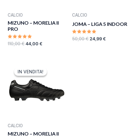
CALCIO
CALCIO
MIZUNO – MORELIA II
JOMA – LIGA 5 INDOOR
PRO
RATED
50,00
€
24,99
€
0
RATED
110,00
€
44,00
€
OUT
0
OF
OUT
5
OF
5
ORIGINAL
CURRENT
PRICE
PRICE
IN VENDITA!
IN VENDITA!
WAS:
IS:
350,00 €.
280,00 €.
CALCIO
MIZUNO – MORELIA II