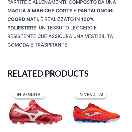
PARTITE E ALLENAMENTI.
COMPOSTO DA UNA
MAGLIA A MANICHE CORTE
E
PANTALONCINI
COORDINATI
, È REALIZZATO IN
100%
POLIESTERE
, UN TESSUTO LEGGERO E
RESISTENTE CHE ASSICURA UNA VESTIBILITÀ
COMODA E TRASPIRANTE.
RELATED PRODUCTS
ORIGINAL
CURRENT
ORIGINAL
CURRENT
PRICE
PRICE
PRICE
PRICE
IN VENDITA!
IN VENDITA!
IN VENDITA!
IN VENDITA!
WAS:
IS:
WAS:
IS:
110,00 €.
44,00 €.
50,00 €.
24,99 €.