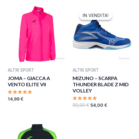
ORIGINAL
CURRENT
PRICE
PRICE
IN VENDITA!
IN VENDITA!
WAS:
IS:
90,00 €.
54,00 €.
ALTRI SPORT
ALTRI SPORT
JOMA – GIACCA A
MIZUNO – SCARPA
VENTO ELITE VII
THUNDER BLADE Z MID
VOLLEY
RATED
14,99
€
0
RATED
90,00
€
54,00
€
OUT
0
OF
OUT
5
OF
5