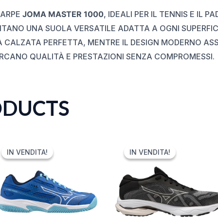
CARPE
JOMA MASTER 1000
, IDEALI PER IL TENNIS E IL 
NTANO UNA SUOLA VERSATILE ADATTA A OGNI SUPERFIC
 CALZATA PERFETTA, MENTRE IL DESIGN MODERNO ASS
CERCANO QUALITÀ E PRESTAZIONI SENZA COMPROMESSI.
ODUCTS
ORIGINAL
CURRENT
ORIGINAL
CURRENT
PRICE
PRICE
PRICE
PRICE
IN VENDITA!
IN VENDITA!
IN VENDITA!
IN VENDITA!
WAS:
IS:
WAS:
IS:
80,00 €.
47,99 €.
140,00 €.
69,99 €.