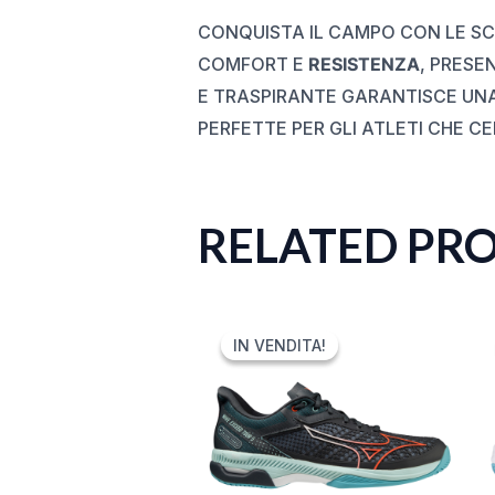
CONQUISTA IL CAMPO CON LE S
COMFORT E
RESISTENZA
, PRESE
E TRASPIRANTE GARANTISCE UNA
PERFETTE PER GLI ATLETI CHE 
RELATED PR
ORIGINAL
CURRENT
PRICE
PRICE
IN VENDITA!
IN VENDITA!
WAS:
IS:
150,00 €.
74,99 €.