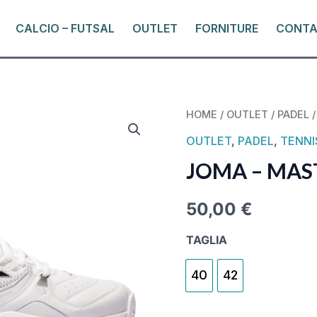
CALCIO – FUTSAL
OUTLET
FORNITURE
CONTA
JOMA
HOME
/
OUTLET
/
PADEL
/
-
OUTLET
,
PADEL
,
TENNI
MASTER
JOMA – MAS
1000
QUANTITY
50,00
€
TAGLIA
40
42