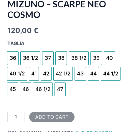
MIZUNO – SCARPE NEO
COSMO
120,00
€
TAGLIA
36
36 1/2
37
38
38 1/2
39
40
40 1/2
41
42
42 1/2
43
44
44 1/2
45
46
46 1/2
47
ADD TO CART