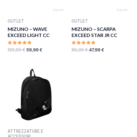
OUTLET
OUTLET
MIZUNO – WAVE
MIZUNO – SCARPA
EXCEED LIGHT CC
EXCEED STAR JR CC
RATED
RATED
120,00
€
59,99
€
80,00
€
47,99
€
0
0
OUT
OUT
OF
OF
5
5
ATTREZZATURE E
ACCESSORI