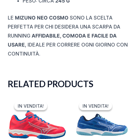
PESO: CIRCA
245 G
LE
MIZUNO NEO COSMO
SONO LA SCELTA
PERFETTA PER CHI DESIDERA UNA SCARPA DA
RUNNING
AFFIDABILE, COMODA E FACILE DA
USARE
, IDEALE PER CORRERE OGNI GIORNO CON
CONTINUITÀ.
RELATED PRODUCTS
ORIGINAL
CURRENT
ORIGINAL
CURRENT
PRICE
PRICE
PRICE
PRICE
IN VENDITA!
IN VENDITA!
IN VENDITA!
IN VENDITA!
WAS:
IS:
WAS:
IS:
120,00 €.
59,99 €.
80,00 €.
47,99 €.